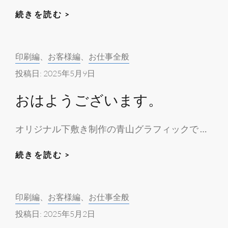
海
続きを読む >
難
防
カ
印刷編
、
お客様編
止
、
お仕事全般
テ
キ
投稿日:
2025年5月9日
ゴ
ャ
リ
おはようございます。
ン
ー:
ペ
ー
オリジナル下敷き制作の青山グラフィックで …
ン
お
続きを読む >
オ
は
リ
よ
ジ
カ
印刷編
、
お客様編
う
、
お仕事全般
ナ
テ
ご
ル
投稿日:
2025年5月2日
ゴ
ざ
下