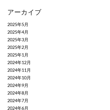
アーカイブ
2025年5月
2025年4月
2025年3月
2025年2月
2025年1月
2024年12月
2024年11月
2024年10月
2024年9月
2024年8月
2024年7月
2024年6月