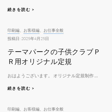
リ
ジ
特
続きを読む >
ナ
定
ル
外
定
カ
印刷編
、
お客様編
来
、
お仕事全般
規
テ
生
投稿日:
2025年4月25日
ゴ
物
リ
テーマパークの子供クラブＰ
駆
ー:
除
Ｒ用オリジナル定規
方
法
おはようございます。 オリジナル定規制作 …
オ
リ
テ
続きを読む >
ジ
ー
ナ
マ
ル
カ
印刷編
、
お客様編
パ
、
お仕事全般