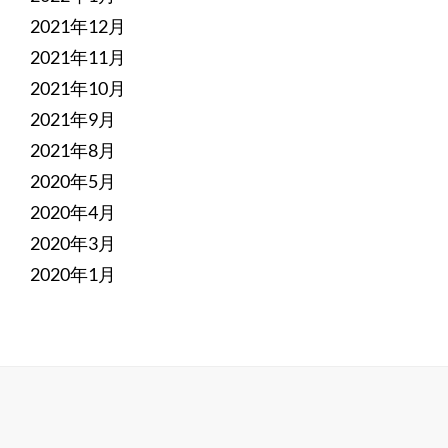
2021年12月
2021年11月
2021年10月
2021年9月
2021年8月
2020年5月
2020年4月
2020年3月
2020年1月