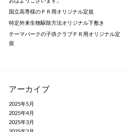
おはようございます。
国立高専様のＰＲ用オリジナル定規
特定外来生物駆除方法オリジナル下敷き
テーマパークの子供クラブＰＲ用オリジナル定
規
アーカイブ
2025年5月
2025年4月
2025年3月
2025年2月