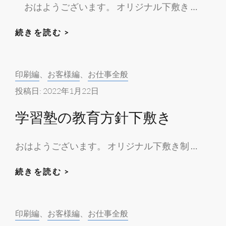
よ
おはようございます。 オリジナル下敷き …
う
運
続きを読む >
下
動
敷
会
き
カ
印刷編
、
お客様編
参
、
お仕事全般
テ
加
投稿日:
2022年1月22日
ゴ
賞
リ
学習塾の教育方針下敷き
と
ー:
し
て
おはようございます。 オリジナル下敷き制 …
の
学
続きを読む >
下
習
敷
塾
き
カ
印刷編
、
お客様編
の
、
お仕事全般
テ