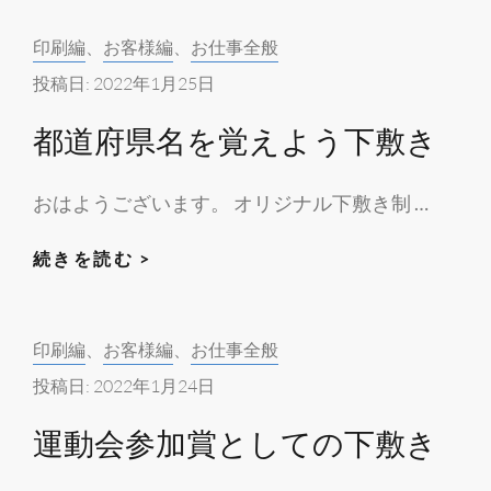
医
カ
印刷編
、
お客様編
師
、
お仕事全般
テ
会
投稿日:
2022年1月25日
ゴ
様
リ
都道府県名を覚えよう下敷き
の
ー:
オ
リ
おはようございます。 オリジナル下敷き制 …
ジ
都
続きを読む >
ナ
道
ル
府
定
カ
印刷編
、
お客様編
県
、
お仕事全般
規
テ
名
投稿日:
2022年1月24日
ゴ
を
リ
運動会参加賞としての下敷き
覚
ー:
え