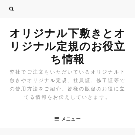
オリジナル下敷きとオ
リジナル定規のお役立
ち情報
弊社でご注文をいただいているオリジナル下
敷きやオリジナル定規、社員証、修了証等で
の使用方法をご紹介。皆様の販促のお役に立
てる情報をお伝えしていきます。
メニュー