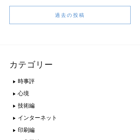
投
ル
祉
稿
定
過去の投稿
協
規
ナ
議
会
ビ
様
ゲ
オ
ー
リ
カテゴリー
シ
ジ
ョ
ナ
時事評
ン
ル
心境
定
規
技術編
インターネット
印刷編